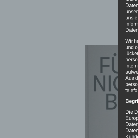
Daten
unser
uns e
infor
Daten
Wir h
und o
lücke
perso
Inter
aufwe
Aus d
perso
telef
Begr
Die D
Europ
Daten
Daten
Kunde