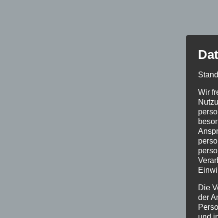
Dat
Stand
Wir f
Nutzu
perso
beson
Anspr
perso
perso
Verar
Einwi
Die V
der A
Perso
und i