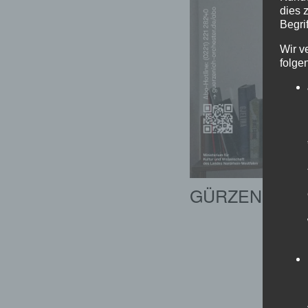
dies 
Begrif
Wir v
folge
GÜRZENICH 