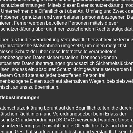
schutzbestimmungen. Mittels dieser Datenschutzerklärung mö
 Unternehmen die Öffentlichkeit über Art, Umfang und Zweck de
rhobenen, genutzten und verarbeiteten personenbezogenen Da
mieren. Ferner werden betroffene Personen mittels dieser
schutzerklärung über die ihnen zustehenden Rechte aufgeklärt
aben als für die Verarbeitung Verantwortlicher zahlreiche techn
rganisatorische Maßnahmen umgesetzt, um einen möglichst
nlosen Schutz der über diese Internetseite verarbeiteten
nenbezogenen Daten sicherzustellen. Dennoch können
netbasierte Datenübertragungen grundsätzlich Sicherheitslücke
isen, sodass ein absoluter Schutz nicht gewährleistet werden k
iesem Grund steht es jeder betroffenen Person frei,
nenbezogene Daten auch auf alternativen Wegen, beispielswe
onisch, an uns zu übermitteln.
iffsbestimmungen
atenschutzerklärung beruht auf den Begrifflichkeiten, die durch
äischen Richtlinien- und Verordnungsgeber beim Erlass der
schutz-Grundverordnung (DS-GVO) verwendet wurden. Unser
schutzerklärung soll sowohl für die Öffentlichkeit als auch für u
n und Geschäftspartner einfach lesbar und verständlich sein.