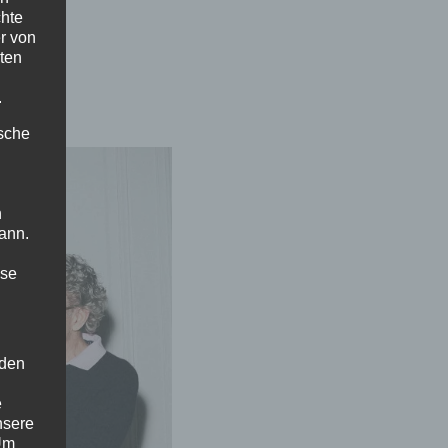
chte
r von
ten
.
ische
n
ann.
ise
 den
e
nsere
 Um