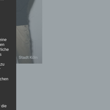
eine
den
rliche
s
 zu
r
lichen
 die