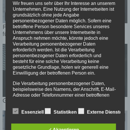
Wir freuen uns sehr über Ihr Interesse an unserem
Unternehmen. Eine Nutzung der Internetseiten ist
grundsätzlich ohne jede Angabe
personenbezogener Daten möglich. Sofern eine
Ragazzamobil – Mobile Gesundheitsprävention
betroffene Person besondere Services unseres
für drogenkonsumierende Sexarbeiterinnen
Unternehmens über unsere Internetseite in
Anspruch nehmen möchte, könnte jedoch eine
Verarbeitung personenbezogener Daten
erforderlich werden. Ist die Verarbeitung
personenbezogener Daten erforderlich und
besteht für eine solche Verarbeitung keine
gesetzliche Grundlage, holen wir generell eine
Einwilligung der betroffenen Person ein.
Die Verarbeitung personenbezogener Daten,
beispielsweise des Namens, der Anschrift, E-Mail-
Adresse oder Telefonnummer einer betroffenen
Gesund in Haft – Videoprojekt
Person, erfolgt stets im Einklang mit der
Datenschutz-Grundverordnung und in
Essenziell
Statistiken
Externe Dienste
Übereinstimmung mit den für uns geltenden
landesspezifischen Datenschutzbestimmungen.
Mittels dieser Datenschutzerklärung möchte unser
Unternehmen die Öffentlichkeit über Art, Umfang
✓ Akzeptieren